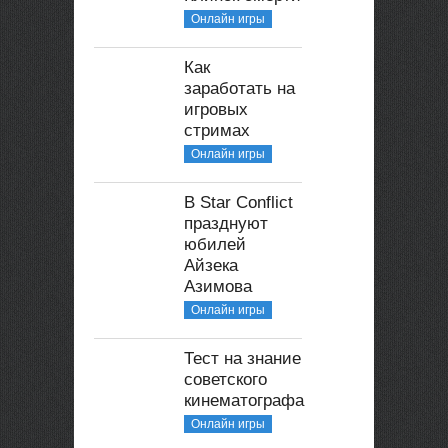
Онлайн игры
Как
заработать на
игровых
стримах
Онлайн игры
В Star Conflict
празднуют
юбилей
Айзека
Азимова
Онлайн игры
Тест на знание
советского
кинематографа
Онлайн игры