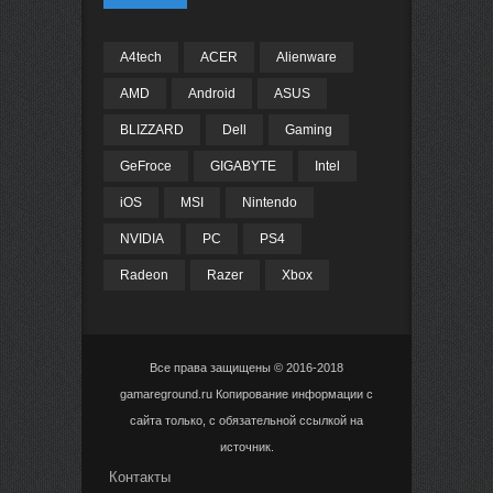
A4tech
ACER
Alienware
AMD
Android
ASUS
BLIZZARD
Dell
Gaming
GeFroce
GIGABYTE
Intel
iOS
MSI
Nintendo
NVIDIA
PC
PS4
Radeon
Razer
Xbox
Все права защищены © 2016-2018
gamareground.ru Копирование информации с
сайта только, с обязательной ссылкой на
источник.
Контакты