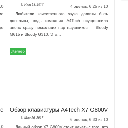
Июн 13, 2017
10
4 оценок, 6,25 из 10
ие
Любители качественного звука должны быть
 –
довольны, ведь компания A4Tech осуществила
до
анонс сразу нескольких пар наушников — Bloody
M615 и Bloody G310. Это…
Железо
 с
Обзор клавиатуры A4Tech X7 G800V
Мар 26, 2017
6 оценок, 6,33 из 10
10
Данный обзор X7 G800V стоит начать с того, что