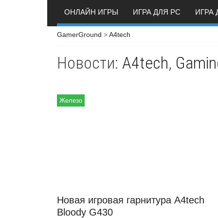
ОНЛАЙН ИГРЫ
ИГРА ДЛЯ PC
ИГРА 
GamerGround
>
A4tech
Новости:
A4tech
,
Gamin
Железо
Новая игровая гарнитура A4tech
Bloody G430