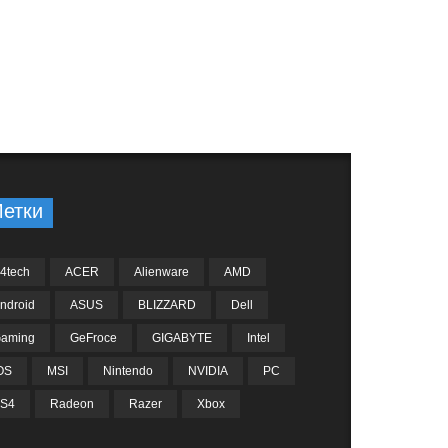
етки
4tech
ACER
Alienware
AMD
ndroid
ASUS
BLIZZARD
Dell
aming
GeFroce
GIGABYTE
Intel
OS
MSI
Nintendo
NVIDIA
PC
S4
Radeon
Razer
Xbox