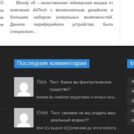
10
Bloody v8 – качественная геймерская мышка от
компании A4Tech с великолепным дизайном и
ра
большим набором уникальных возможностей.
ым
Данное периферийное устройство было
ля
специально…
Последние комментарии
М
Лера
A
Тест: Какое вы фантастическое
существо?
A
Вампир Вы наиболее продуктивны в ночные часы, ...
G
i
Юлия
Тест: сможем ли мы угадать ваш
реальный возраст?
P
Мне 32,а выдало 62))))описание да, почти полность...