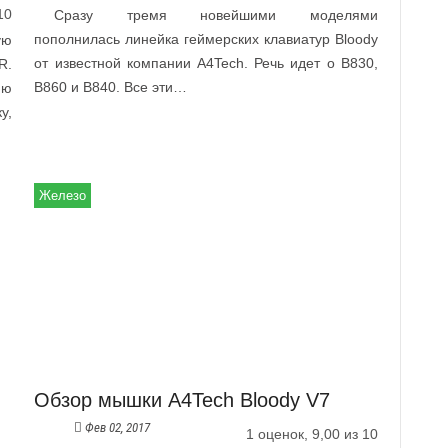
10
Сразу тремя новейшими моделями
пополнилась линейка геймерских клавиатур Bloody
ую
от известной компании A4Tech. Речь идет о B830,
R.
B860 и B840. Все эти…
ию
у,
Железо
Обзор мышки A4Tech Bloody V7
Фев 02, 2017
1 оценок, 9,00 из 10