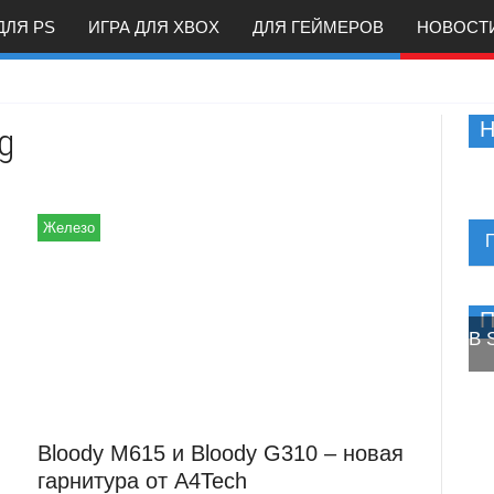
ДЛЯ PS
ИГРА ДЛЯ XBOX
ДЛЯ ГЕЙМЕРОВ
НОВОСТИ
Н
g
Железо
П
В 
Он
Bloody M615 и Bloody G310 – новая
гарнитура от A4Tech