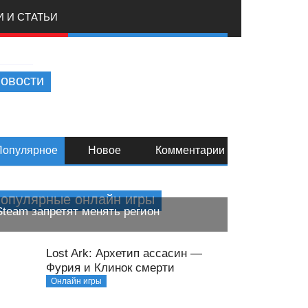
 И СТАТЬИ
овости
Популярное
Новое
Комментарии
опулярные онлайн игры
Steam запретят менять регион
лайн игры
Lost Ark: Архетип ассасин —
Фурия и Клинок смерти
Онлайн игры