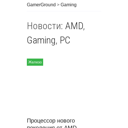
GamerGround
>
Gaming
Новости:
AMD
,
Gaming
,
PC
Железо
Процессор нового
поколения от AMD