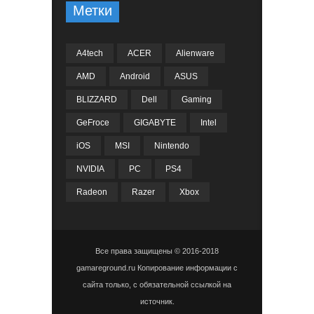
Метки
A4tech
ACER
Alienware
AMD
Android
ASUS
BLIZZARD
Dell
Gaming
GeFroce
GIGABYTE
Intel
iOS
MSI
Nintendo
NVIDIA
PC
PS4
Radeon
Razer
Xbox
Все права защищены © 2016-2018
gamareground.ru Копирование информации с
сайта только, с обязательной ссылкой на
источник.