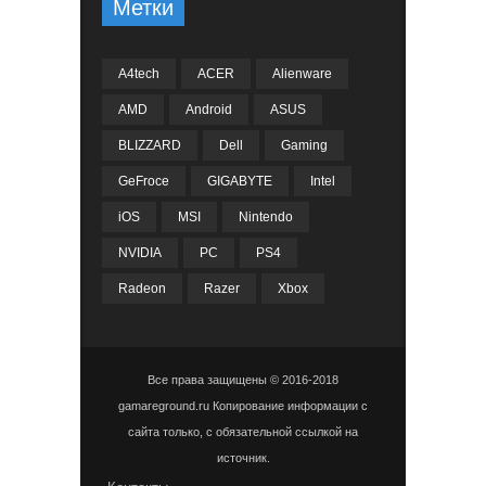
Метки
A4tech
ACER
Alienware
AMD
Android
ASUS
BLIZZARD
Dell
Gaming
GeFroce
GIGABYTE
Intel
iOS
MSI
Nintendo
NVIDIA
PC
PS4
Radeon
Razer
Xbox
Все права защищены © 2016-2018
gamareground.ru Копирование информации с
сайта только, с обязательной ссылкой на
источник.